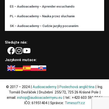
ES – Audioacademy – Aprender escuchando
PL – Audioacademy – Nauka przez słuchanie
SK – Audioacademy – Cudzie jazyky pocuvanim
Sledujte nás:
Jazykové mutace:
© 2017 – 2024 |
Audioacademy
|
Poslechová angličtina
| Ing.
Tomáš Dvořáček | Družební 255/72, 725 26 Krásné Pole |
email:
eshop@audioacademyeu.eu
| tel.: +420 603 591 994 |
IČO: 61951404 | Správce:
Timesoft.cz