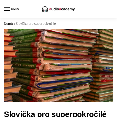
MENU
Domů
»
Slovíčka pro superpokročilé
Slovíčka pro superpokročilé