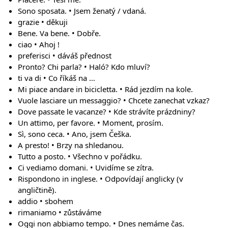
Sono sposata. • Jsem ženatý / vdaná.
grazie • děkuji
Bene. Va bene. • Dobře.
ciao • Ahoj !
preferisci • dáváš přednost
Pronto? Chi parla? • Haló? Kdo mluví?
ti va di • Co říkáš na …
Mi piace andare in bicicletta. • Rád jezdím na kole.
Vuole lasciare un messaggio? • Chcete zanechat vzkaz?
Dove passate le vacanze? • Kde strávíte prázdniny?
Un attimo, per favore. • Moment, prosím.
Sì, sono ceca. • Ano, jsem Češka.
A presto! • Brzy na shledanou.
Tutto a posto. • Všechno v pořádku.
Ci vediamo domani. • Uvidíme se zítra.
Rispondono in inglese. • Odpovídají anglicky (v
angličtině).
addio • sbohem
rimaniamo • zůstáváme
Oggi non abbiamo tempo. • Dnes nemáme čas.