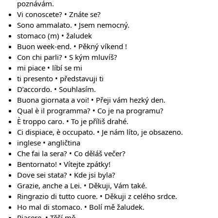
poznávám.
Vi conoscete? • Znáte se?
Sono ammalato. • Jsem nemocný.
stomaco (m) • žaludek
Buon week-end. • Pěkný víkend !
Con chi parli? • S kým mluvíš?
mi piace • líbí se mi
ti presento • představuji ti
D’accordo. • Souhlasím.
Buona giornata a voi! • Přeji vám hezký den.
Qual è il programma? • Co je na programu?
È troppo caro. • To je příliš drahé.
Ci dispiace, è occupato. • Je nám líto, je obsazeno.
inglese • angličtina
Che fai la sera? • Co děláš večer?
Bentornato! • Vítejte zpátky!
Dove sei stata? • Kde jsi byla?
Grazie, anche a Lei. • Děkuji, Vám také.
Ringrazio di tutto cuore. • Děkuji z celého srdce.
Ho mal di stomaco. • Bolí mě žaludek.
Piacere. • Těší mě.