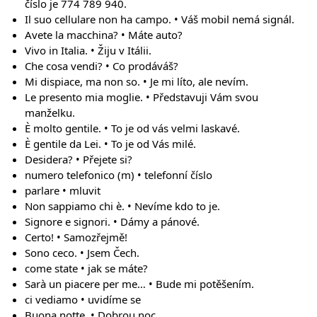
číslo je 774 789 940.
Il suo cellulare non ha campo. • Váš mobil nemá signál.
Avete la macchina? • Máte auto?
Vivo in Italia. • Žiju v Itálii.
Che cosa vendi? • Co prodáváš?
Mi dispiace, ma non so. • Je mi líto, ale nevím.
Le presento mia moglie. • Představuji Vám svou
manželku.
È molto gentile. • To je od vás velmi laskavé.
È gentile da Lei. • To je od Vás milé.
Desidera? • Přejete si?
numero telefonico (m) • telefonní číslo
parlare • mluvit
Non sappiamo chi è. • Nevíme kdo to je.
Signore e signori. • Dámy a pánové.
Certo! • Samozřejmě!
Sono ceco. • Jsem Čech.
come state • jak se máte?
Sarà un piacere per me… • Bude mi potěšením.
ci vediamo • uvidíme se
Buona notte. • Dobrou noc