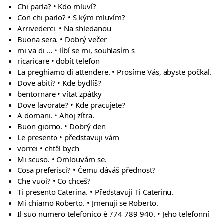
Chi parla? • Kdo mluví?
Con chi parlo? • S kým mluvím?
Arrivederci. • Na shledanou
Buona sera. • Dobrý večer
mi va di … • líbí se mi, souhlasím s
ricaricare • dobít telefon
La preghiamo di attendere. • Prosíme Vás, abyste počkal.
Dove abiti? • Kde bydlíš?
bentornare • vítat zpátky
Dove lavorate? • Kde pracujete?
A domani. • Ahoj zítra.
Buon giorno. • Dobrý den
Le presento • představuji vám
vorrei • chtěl bych
Mi scuso. • Omlouvám se.
Cosa preferisci? • Čemu dáváš přednost?
Che vuoi? • Co chceš?
Ti presento Caterina. • Představuji Ti Caterinu.
Mi chiamo Roberto. • Jmenuji se Roberto.
Il suo numero telefonico è 774 789 940. • Jeho telefonní