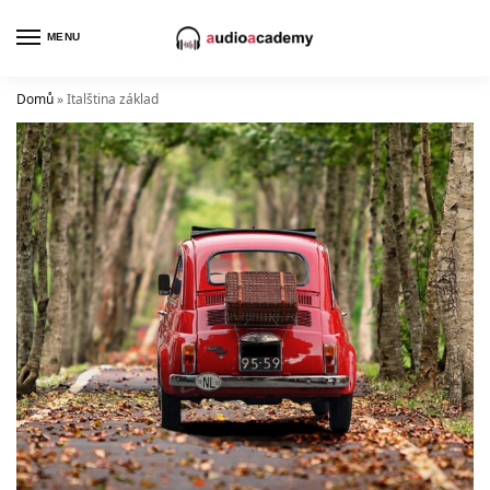
MENU
Domů
»
Italština základ