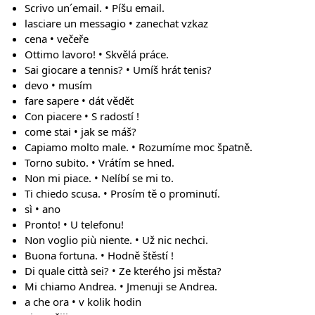
Scrivo un´email. • Píšu email.
lasciare un messagio • zanechat vzkaz
cena • večeře
Ottimo lavoro! • Skvělá práce.
Sai giocare a tennis? • Umíš hrát tenis?
devo • musím
fare sapere • dát vědět
Con piacere • S radostí !
come stai • jak se máš?
Capiamo molto male. • Rozumíme moc špatně.
Torno subito. • Vrátím se hned.
Non mi piace. • Nelíbí se mi to.
Ti chiedo scusa. • Prosím tě o prominutí.
sì • ano
Pronto! • U telefonu!
Non voglio più niente. • Už nic nechci.
Buona fortuna. • Hodně štěstí !
Di quale città sei? • Ze kterého jsi města?
Mi chiamo Andrea. • Jmenuji se Andrea.
a che ora • v kolik hodin