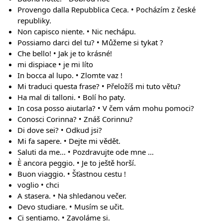
Provengo dalla Repubblica Ceca. • Pocházím z české
republiky.
Non capisco niente. • Nic nechápu.
Possiamo darci del tu? • Můžeme si tykat ?
Che bello! • Jak je to krásné!
mi dispiace • je mi líto
In bocca al lupo. • Zlomte vaz !
Mi traduci questa frase? • Přeložíš mi tuto větu?
Ha mal di talloni. • Bolí ho paty.
In cosa posso aiutarla? • V čem vám mohu pomoci?
Conosci Corinna? • Znáš Corinnu?
Di dove sei? • Odkud jsi?
Mi fa sapere. • Dejte mi vědět.
Saluti da me… • Pozdravujte ode mne …
È ancora peggio. • Je to ještě horší.
Buon viaggio. • Šťastnou cestu !
voglio • chci
A stasera. • Na shledanou večer.
Devo studiare. • Musím se učit.
Ci sentiamo. • Zavoláme si.