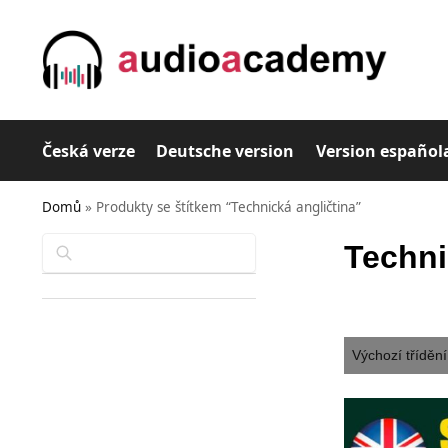
Česká verze
Deutsche version
Version español
Domů
»
Produkty se štítkem “Technická angličtina”
Hledat
Techni