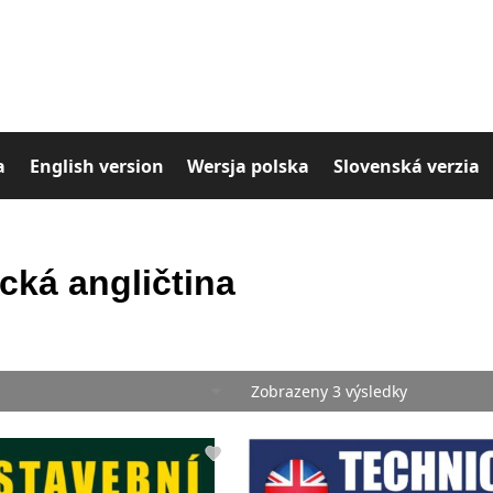
a
English version
Wersja polska
Slovenská verzia
cká angličtina
Zobrazeny 3 výsledky