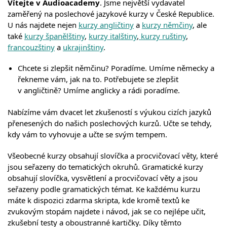
Vítejte v Audioacademy
. Jsme největší vydavatel
zaměřený na poslechové jazykové kurzy v České Republice.
U nás najdete nejen
kurzy angličtiny
a
kurzy němčiny
, ale
také
kurzy španělštiny
,
kurzy italštiny
,
kurzy ruštiny
,
francouzštiny
a
ukrajinštiny
.
Chcete si zlepšit němčinu? Poradíme. Umíme německy a
řekneme vám, jak na to. Potřebujete se zlepšit
v angličtině? Umíme anglicky a rádi poradíme.
Nabízíme vám dvacet let zkušeností s výukou cizích jazyků
přenesených do našich poslechových kurzů. Učte se tehdy,
kdy vám to vyhovuje a učte se svým tempem.
Všeobecné kurzy obsahují slovíčka a procvičovací věty, které
jsou seřazeny do tematických okruhů. Gramatické kurzy
obsahují slovíčka, vysvětlení a procvičovací věty a jsou
seřazeny podle gramatických témat. Ke každému kurzu
máte k dispozici zdarma skripta, kde kromě textů ke
zvukovým stopám najdete i návod, jak se co nejlépe učit,
zkušební testy a oboustranné kartičky. Díky těmto