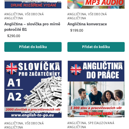
ANGLIČTINA
,
VŠEOBECNÁ
ANGLIČTINA
,
VŠEOBECNÁ
ANGLIČTINA
ANGLIČTINA
Angličtina – slovíčka pro mírně
Angličtina konverzace
pokročilé B1
$
199.00
$
290.00
Přidat do košíku
Přidat do košíku
ANGLIČTINA
,
SPECIALIZOVANÁ
ANGLIČTINA
,
VŠEOBECNÁ
ANGLIČTINA
ANGLIČTINA