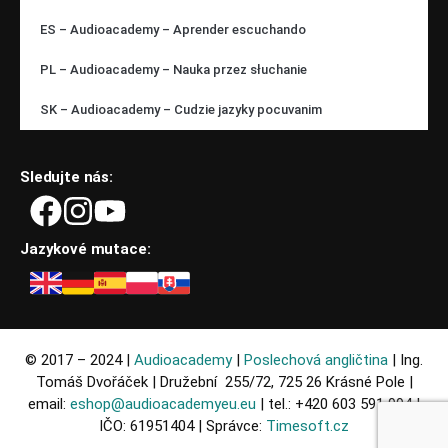
ES – Audioacademy – Aprender escuchando
PL – Audioacademy – Nauka przez słuchanie
SK – Audioacademy – Cudzie jazyky pocuvanim
Sledujte nás:
Jazykové mutace:
© 2017 – 2024 |
Audioacademy
|
Poslechová angličtina
| Ing.
Tomáš Dvořáček | Družební 255/72, 725 26 Krásné Pole |
email:
eshop@audioacademyeu.eu
| tel.: +420 603 591 994 |
IČO: 61951404 | Správce:
Timesoft.cz